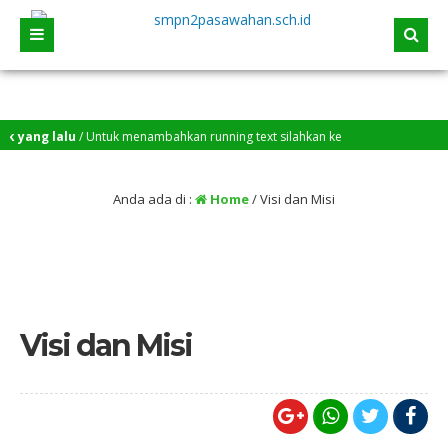
 yang lalu
/ Untuk menambahkan running text silahkan ke
rd > Sekilas Info
Anda ada di :
Home
/
Visi dan Misi
Visi dan Misi