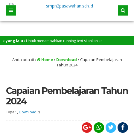
k yang lalu
/ Untuk menambahkan running text silahkan ke
ard > Sekilas Info
Anda ada di :
Home
/
Download
/
Capaian Pembelajaran
Tahun 2024
Capaian Pembelajaran Tahun
2024
Type : ,
Download
()